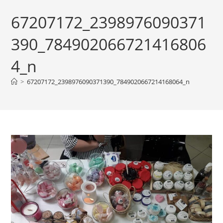
67207172_2398976090371
390_784902066721416806
4_n
>
67207172_2398976090371390_7849020667214168064_n